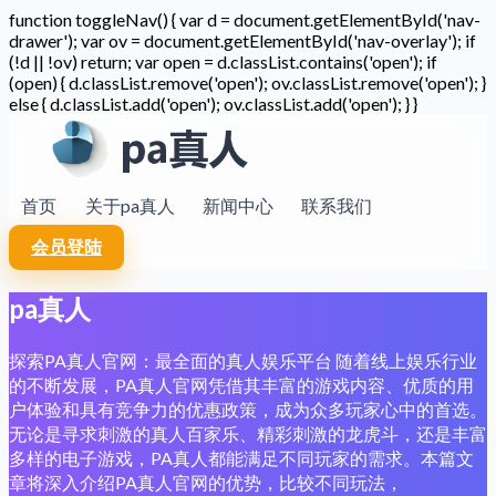
function toggleNav() { var d = document.getElementById('nav-
drawer'); var ov = document.getElementById('nav-overlay'); if
(!d || !ov) return; var open = d.classList.contains('open'); if
(open) { d.classList.remove('open'); ov.classList.remove('open'); }
else { d.classList.add('open'); ov.classList.add('open'); } }
首页
关于pa真人
新闻中心
联系我们
会员登陆
pa真人
探索PA真人官网：最全面的真人娱乐平台 随着线上娱乐行业
的不断发展，PA真人官网凭借其丰富的游戏内容、优质的用
户体验和具有竞争力的优惠政策，成为众多玩家心中的首选。
无论是寻求刺激的真人百家乐、精彩刺激的龙虎斗，还是丰富
多样的电子游戏，PA真人都能满足不同玩家的需求。本篇文
章将深入介绍PA真人官网的优势，比较不同玩法，