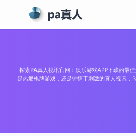
探索
PA
真人视讯官网：娱乐游戏APP下载的最
是热爱棋牌游戏，还是钟情于刺激的真人视讯，PA 