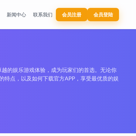
人
新闻中心
联系我们
会员注册
会员登陆
其卓越的娱乐游戏体验，成为玩家们的首选。无论你
ng的特点，以及如何下载官方APP，享受最优质的娱