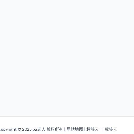
Copyright © 2025
pa真人
版权所有 |
网站地图
|
标签云
|
标签云