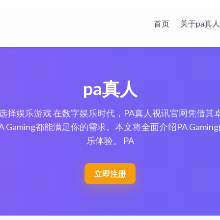
首页
关于pa真
pa真人
佳选择娱乐游戏 在数字娱乐时代，PA真人视讯官网凭借
Gaming都能满足你的需求。本文将全面介绍PA Gami
乐体验。 PA
立即注册