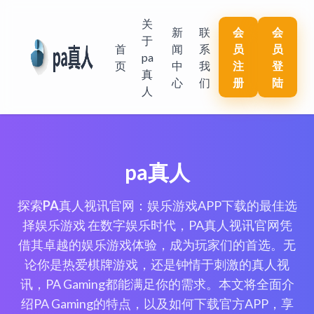
关
新
联
会
会
于
首
闻
系
员
员
pa
页
中
我
注
登
真
心
们
册
陆
人
pa真人
探索
PA
真人视讯官网：娱乐游戏APP下载的最佳选
择娱乐游戏 在数字娱乐时代，PA真人视讯官网凭
借其卓越的娱乐游戏体验，成为玩家们的首选。无
论你是热爱棋牌游戏，还是钟情于刺激的真人视
讯，PA Gaming都能满足你的需求。本文将全面介
绍PA Gaming的特点，以及如何下载官方APP，享