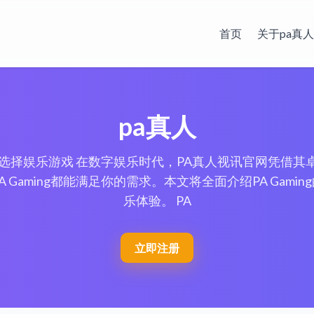
首页
关于pa真
pa真人
佳选择娱乐游戏 在数字娱乐时代，PA真人视讯官网凭借
Gaming都能满足你的需求。本文将全面介绍PA Gami
乐体验。 PA
立即注册