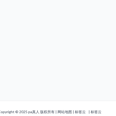
Copyright © 2025
pa真人
版权所有 |
网站地图
|
标签云
|
标签云