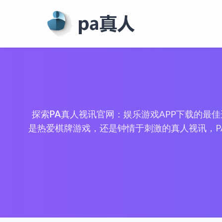
探索
PA
真人视讯官网：娱乐游戏APP下载的最
是热爱棋牌游戏，还是钟情于刺激的真人视讯，PA 