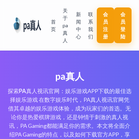
关
新
联
会
会
于
首
闻
系
员
员
pa
页
中
我
注
登
真
心
们
册
陆
人
pa真人
探索
PA
真人视讯官网：娱乐游戏APP下载的最佳选
择娱乐游戏 在数字娱乐时代，PA真人视讯官网凭
借其卓越的娱乐游戏体验，成为玩家们的首选。无
论你是热爱棋牌游戏，还是钟情于刺激的真人视
讯，PA Gaming都能满足你的需求。本文将全面介
绍PA Gaming的特点，以及如何下载官方APP，享