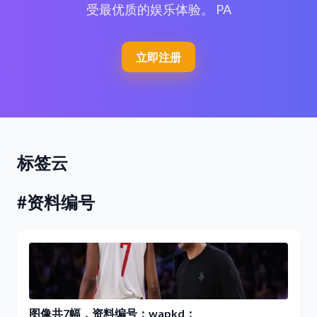
受最优质的娱乐体验。 PA
立即注册
标签云
#资料编号
图像共7幅，资料编号：wapkd：