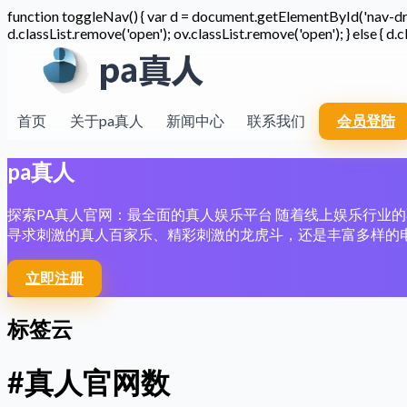
function toggleNav() { var d = document.getElementById('nav-drawer
d.classList.remove('open'); ov.classList.remove('open'); } else { d.cl
首页
关于pa真人
新闻中心
联系我们
会员登陆
pa真人
探索PA真人官网：最全面的真人娱乐平台 随着线上娱乐行业
寻求刺激的真人百家乐、精彩刺激的龙虎斗，还是丰富多样的电
立即注册
标签云
#真人官网数