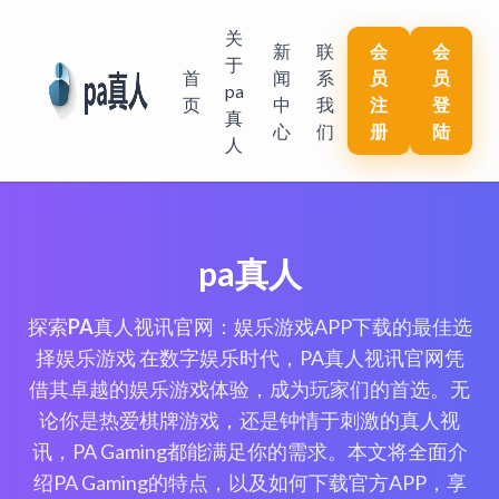
关
新
联
会
会
于
首
闻
系
员
员
pa
页
中
我
注
登
真
心
们
册
陆
人
pa真人
探索
PA
真人视讯官网：娱乐游戏APP下载的最佳选
择娱乐游戏 在数字娱乐时代，PA真人视讯官网凭
借其卓越的娱乐游戏体验，成为玩家们的首选。无
论你是热爱棋牌游戏，还是钟情于刺激的真人视
讯，PA Gaming都能满足你的需求。本文将全面介
绍PA Gaming的特点，以及如何下载官方APP，享