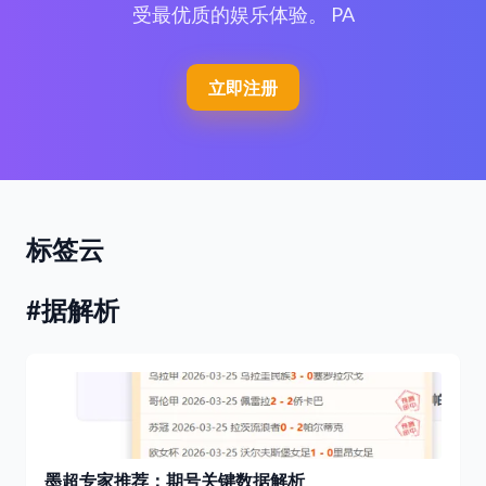
受最优质的娱乐体验。 PA
立即注册
标签云
#据解析
墨超专家推荐：期号关键数据解析