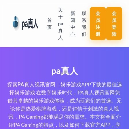
关
新
联
会
会
于
首
闻
系
员
员
pa
页
中
我
注
登
真
心
们
册
陆
人
pa真人
探索
PA
真人视讯官网：娱乐游戏APP下载的最佳选
择娱乐游戏 在数字娱乐时代，PA真人视讯官网凭
借其卓越的娱乐游戏体验，成为玩家们的首选。无
论你是热爱棋牌游戏，还是钟情于刺激的真人视
讯，PA Gaming都能满足你的需求。本文将全面介
绍PA Gaming的特点，以及如何下载官方APP，享