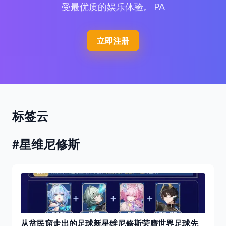
受最优质的娱乐体验。 PA
立即注册
标签云
#星维尼修斯
从贫民窟走出的足球新星维尼修斯荣膺世界足球先