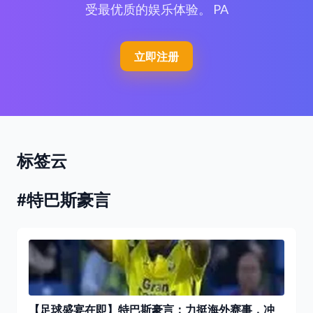
受最优质的娱乐体验。 PA
立即注册
标签云
#特巴斯豪言
【足球盛宴在即】特巴斯豪言：力挺海外赛事，冲