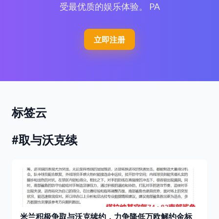
受最优质的娱乐体验。 PA
立即注册
标签云
#取与沃克续
米兰积极争取与沃克续约，力争降低万欧解约金标