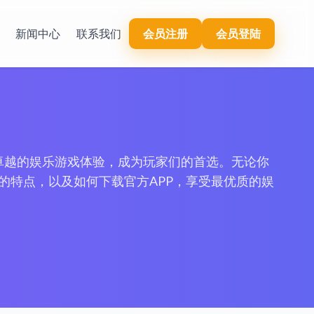
人
新闻中心
联系我们
会员注册
会员登陆
其卓越的娱乐游戏体验，成为玩家们的首选。无论你
ng的特点，以及如何下载官方APP，享受最优质的娱