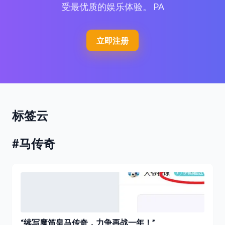
受最优质的娱乐体验。 PA
立即注册
标签云
#马传奇
“续写魔笛皇马传奇，力争再战一年！”