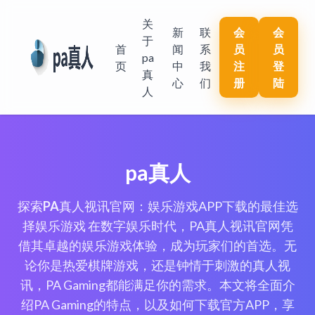
关
新
联
会
会
于
首
闻
系
员
员
pa
页
中
我
注
登
真
心
们
册
陆
人
pa真人
探索
PA
真人视讯官网：娱乐游戏APP下载的最佳选
择娱乐游戏 在数字娱乐时代，PA真人视讯官网凭
借其卓越的娱乐游戏体验，成为玩家们的首选。无
论你是热爱棋牌游戏，还是钟情于刺激的真人视
讯，PA Gaming都能满足你的需求。本文将全面介
绍PA Gaming的特点，以及如何下载官方APP，享