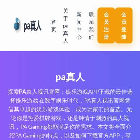
关
新
联
会
会
于
首
闻
系
员
员
pa
页
中
我
注
登
真
心
们
册
陆
人
pa真人
探索
PA
真人视讯官网：娱乐游戏APP下载的最佳选
择娱乐游戏 在数字娱乐时代，PA真人视讯官网凭
借其卓越的娱乐游戏体验，成为玩家们的首选。无
论你是热爱棋牌游戏，还是钟情于刺激的真人视
讯，PA Gaming都能满足你的需求。本文将全面介
绍PA Gaming的特点，以及如何下载官方APP，享