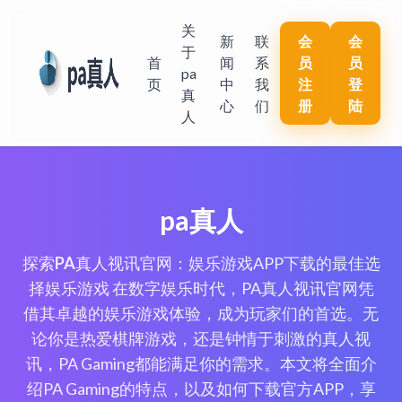
关
新
联
会
会
于
首
闻
系
员
员
pa
页
中
我
注
登
真
心
们
册
陆
人
pa真人
探索
PA
真人视讯官网：娱乐游戏APP下载的最佳选
择娱乐游戏 在数字娱乐时代，PA真人视讯官网凭
借其卓越的娱乐游戏体验，成为玩家们的首选。无
论你是热爱棋牌游戏，还是钟情于刺激的真人视
讯，PA Gaming都能满足你的需求。本文将全面介
绍PA Gaming的特点，以及如何下载官方APP，享