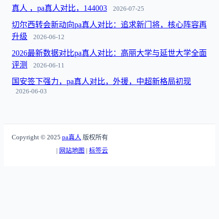
真人 ，pa真人对比，144003
2026-07-25
切尔西转会新动向pa真人对比：追求新门将，核心阵容再
升级
2026-06-12
2026最新数据对比pa真人对比：高丽大学与延世大学全面
评测
2026-06-11
国安签下强力，pa真人对比，外援，中超新格局初现
2026-06-03
Copyright © 2025
pa真人
版权所有
|
网站地图
|
标签云