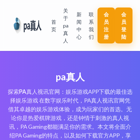
关
新
联
会
会
于
首
闻
系
员
员
pa
页
中
我
注
登
真
心
们
册
陆
人
pa真人
探索
PA
真人视讯官网：娱乐游戏APP下载的最佳选
择娱乐游戏 在数字娱乐时代，PA真人视讯官网凭
借其卓越的娱乐游戏体验，成为玩家们的首选。无
论你是热爱棋牌游戏，还是钟情于刺激的真人视
讯，PA Gaming都能满足你的需求。本文将全面介
绍PA Gaming的特点，以及如何下载官方APP，享