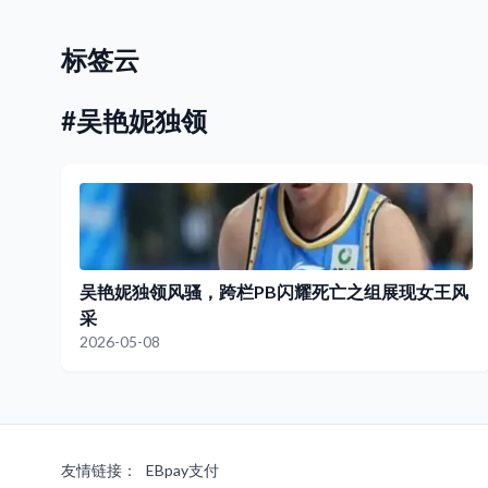
标签云
#吴艳妮独领
吴艳妮独领风骚，跨栏PB闪耀死亡之组展现女王风
采
2026-05-08
友情链接：
EBpay支付