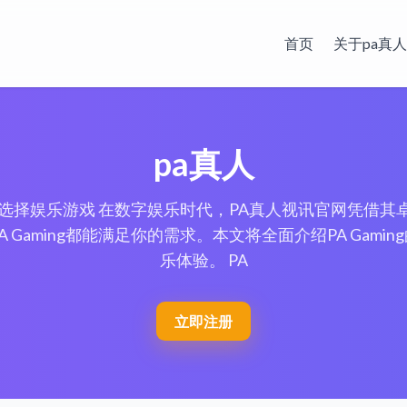
首页
关于pa真
pa真人
佳选择娱乐游戏 在数字娱乐时代，PA真人视讯官网凭借
Gaming都能满足你的需求。本文将全面介绍PA Gami
乐体验。 PA
立即注册