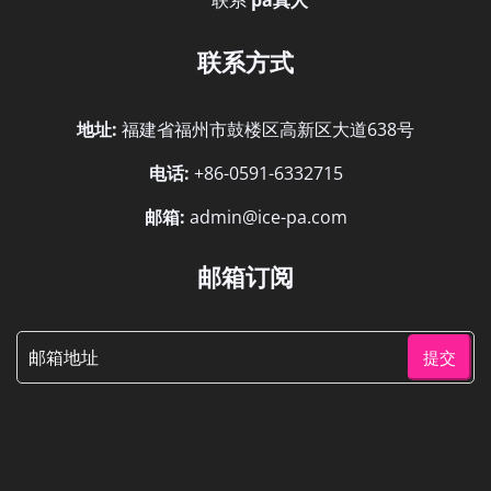
联系
pa真人
联系方式
地址:
福建省福州市鼓楼区高新区大道638号
电话:
+86-0591-6332715
邮箱:
admin@ice-pa.com
邮箱订阅
提交