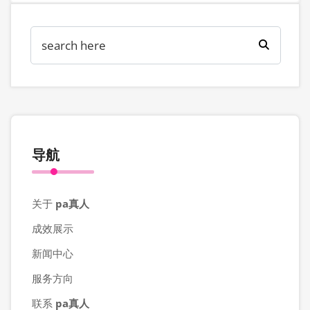
导航
关于
pa真人
成效展示
新闻中心
服务方向
联系
pa真人