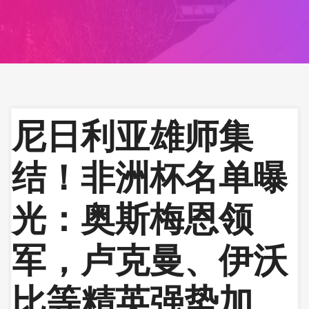
尼日利亚雄师集
结！非洲杯名单曝
光：奥斯梅恩领
军，卢克曼、伊沃
比等精英强势加