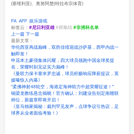
(塞维利亚)、奥努阿楚(特拉布宗体育)
PA
APP
娱乐游戏
标签云：
#尼日利亚雄
#师集结
#非洲杯名单
上一篇
下一篇
最新文章：
华伦西亚再战巅峰，双胜佳绩迎战沙萨基，西甲内战一
触即发！
申花本土豪强集体闪耀，四大球员领跑中国金球奖提
名，荣耀时刻见证实力巅峰！
《曼联力保卡塞米罗忠诚，球员积极响应降薪提议，英
媒曝惊人内幕》
“柔佛神射48轮空，海港定海神助力中超荣耀征途！”
铜梁龙教练悬念揭晓！官方确认：刘建业告别定南赣联
帅位，新篇章即将开启！
《皇马独家揭秘：裁判罕见发声，点球争议引热议，足
球界从业者面临考验！》