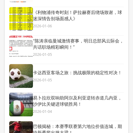
《利物浦传奇时刻！萨拉赫赛后绕场致谢，球
迷深情告别场面感人》
2026-01-06
“陈涛亲临曼城激情赛事，明日总部风云际会，
共话职场精彩瞬间！”
2026-01-05
卡达西亚客场之旅：挑战极限的稳定性对决！
2026-01-05
易卜拉欣双响助阿尔及利亚逆转赤道几内亚，
沙伊比关键进球锁胜局！
2026-01-04
巴顿揭秘：本赛季联赛第六地位价值连城，期
待新秀辈出挑大梁！