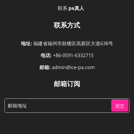
联系
pa真人
联系方式
地址:
福建省福州市鼓楼区高新区大道638号
电话:
+86-0591-6332715
邮箱:
admin@ice-pa.com
邮箱订阅
提交