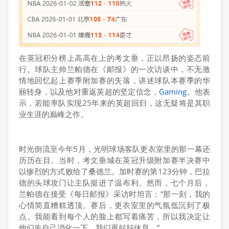
在英冠积分榜上高高在上的考文垂，正以昂扬的姿态前
行。球队主帅兰帕德在《邮报》的一次访谈中，不无激
情地回忆起上赛季附加赛的失落，讲述球队本赛季的华
丽转身，以及他对重返英超的坚定信念，
Gaming
。他表
示，若能率队实现25年来的英超回归，这无疑将是其职
业生涯的巅峰之作。
时光倒流至今年5月，光明球场客队更衣室里的那一幕还
历历在目。当时，考文垂城在英冠升级附加赛半决赛中
以惨烈的方式败给了桑德兰。加时赛的第123分钟，巴拉
德的头球攻门让主队挺进了温布利。然而，七个月后，
兰帕德在接受《每日邮报》采访时坦言：“那一刻，我的
心情简直糟糕透顶。赛后，更衣室里的气氛低沉到了极
点。我能看到每个人的脸上都写着痛苦，所以我决定让
他们先自己消化一下，我们再好好休息。”