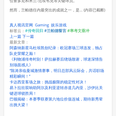
住鲁多尼和米兰-范埃韦克等关键球员。
然而，兰帕德任内最突出的成就之一，是... (内容已截断)
真人视讯官网
Gaming
娱乐游戏
标签云：
#传奇回归
#兰帕德誓言
#率考文垂冲
上一篇
下一篇
最新文章：
阿森纳新星马杜埃凯创纪录：欧冠赛场三球连发，独占
队史荣耀之巅！
《利物浦传奇时刻！萨拉赫赛后绕场致谢，球迷深情告
别场面感人》
“陈涛亲临曼城激情赛事，明日总部风云际会，共话职场
精彩瞬间！”
卡达西亚客场之旅：挑战极限的稳定性对决！
易卜拉欣双响助阿尔及利亚逆转赤道几内亚，沙伊比关
键进球锁胜局！
巴顿揭秘：本赛季联赛第六地位价值连城，期待新秀辈
出挑大梁！