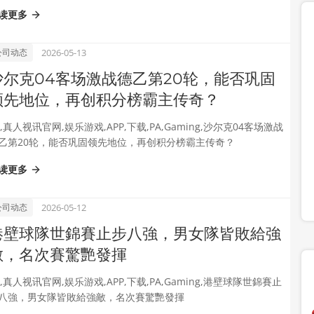
读更多
2026-05-13
公司动态
沙尔克04客场激战德乙第20轮，能否巩固
领先地位，再创积分榜霸主传奇？
A,真人视讯官网,娱乐游戏,APP,下载,PA,Gaming,沙尔克04客场激战
乙第20轮，能否巩固领先地位，再创积分榜霸主传奇？
读更多
2026-05-12
公司动态
港壁球隊世錦賽止步八強，男女隊皆敗給強
敵，名次賽驚艷發揮
A,真人视讯官网,娱乐游戏,APP,下载,PA,Gaming,港壁球隊世錦賽止
八強，男女隊皆敗給強敵，名次賽驚艷發揮