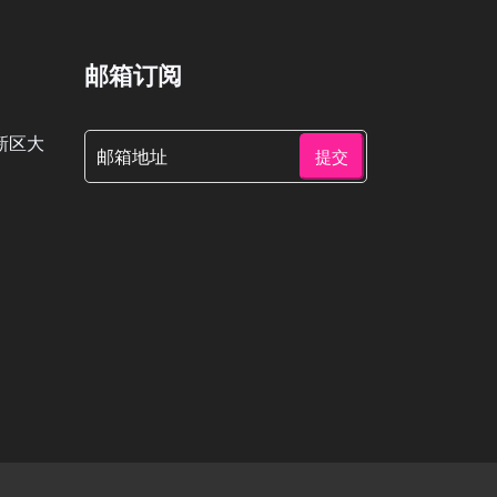
邮箱订阅
新区大
提交