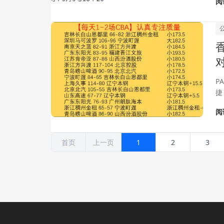
阅
P
捷
阅
首页
上一页
1
2
3