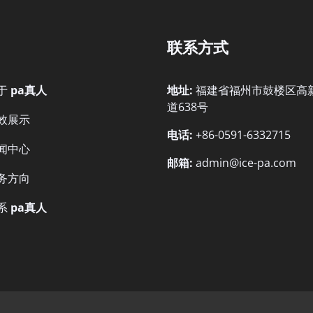
联系方式
于
pa真人
地址:
福建省福州市鼓楼区高
道638号
效展示
电话:
+86-0591-6332715
闻中心
邮箱:
admin@ice-pa.com
务方向
系
pa真人