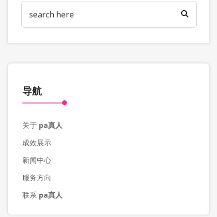
导航
关于
pa真人
成效展示
新闻中心
服务方向
联系
pa真人