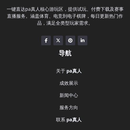
一键直达pa真人核心游玩区，提供试玩、付费下载及赛事
直播服务。涵盖体育、电竞到电子棋牌，每日更新热门作
品，满足全类型玩家需求。
导航
关于
pa真人
成效展示
新闻中心
服务方向
联系
pa真人