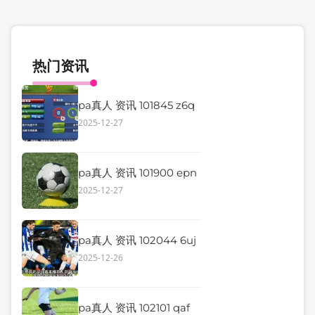
热门资讯
pa真人 资讯 101845 z6q
2025-12-27
pa真人 资讯 101900 epn
2025-12-27
pa真人 资讯 102044 6uj
2025-12-26
pa真人 资讯 102101 qaf