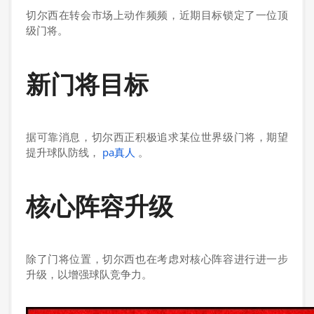
切尔西在转会市场上动作频频，近期目标锁定了一位顶
级门将。
新门将目标
据可靠消息，切尔西正积极追求某位世界级门将，期望
提升球队防线，
pa真人
。
核心阵容升级
除了门将位置，切尔西也在考虑对核心阵容进行进一步
升级，以增强球队竞争力。