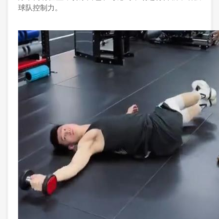
球队控制力。