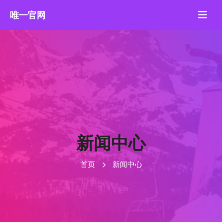
新闻中心
首页
新闻中心