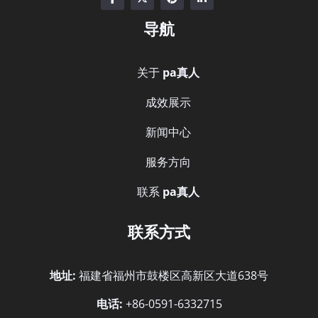
导航
关于
pa真人
成效展示
新闻中心
服务方向
联系
pa真人
联系方式
地址:
福建省福州市鼓楼区高新区大道638号
电话:
+86-0591-6332715