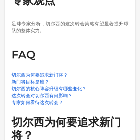
专家观点
足球专家分析，切尔西的这次转会策略有望显著提升球
队的整体实力。
FAQ
切尔西为何要追求新门将？
新门将目标是谁？
切尔西的核心阵容升级有哪些变化？
这次转会对切尔西有何影响？
专家如何看待这次转会？
切尔西为何要追求新门
将？