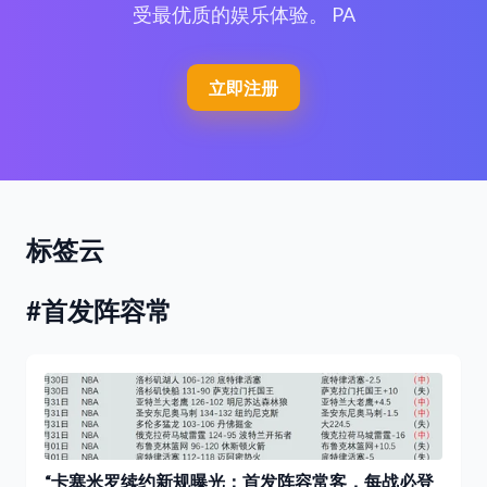
受最优质的娱乐体验。 PA
立即注册
标签云
#首发阵容常
“卡塞米罗续约新规曝光：首发阵容常客，每战必登