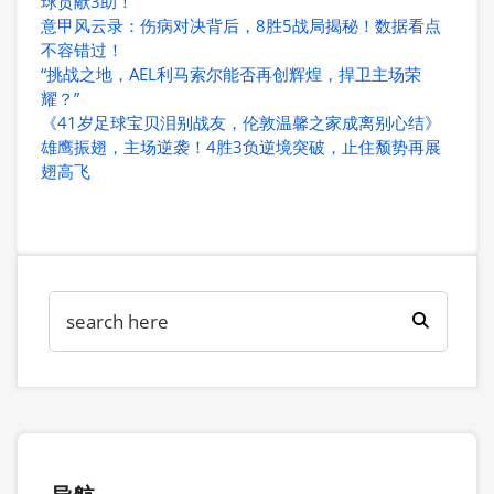
球贡献3助！
意甲风云录：伤病对决背后，8胜5战局揭秘！数据看点
不容错过！
“挑战之地，AEL利马索尔能否再创辉煌，捍卫主场荣
耀？”
《41岁足球宝贝泪别战友，伦敦温馨之家成离别心结》
雄鹰振翅，主场逆袭！4胜3负逆境突破，止住颓势再展
翅高飞