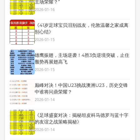
主场荣耀？”
2026-01-16
《41岁足球宝贝泪别战友，伦敦温馨之家成离
别心结》
2026-01-15
雄鹰振翅，主场逆袭！4胜3负逆境突破，止住
颓势再展翅高飞
2026-01-15
巅峰对决！中国U23挑战澳洲U23，历史交锋
中谁将问鼎荣耀？
2026-01-14
《足球盛宴对决：揭秘坦皮科马德罗与蓝十字
的友谊之战策略揭秘》
2026-01-14