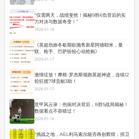
“仅需两天，战绩斐然！揭秘9胜6负背后的实
力对决与数据奇变！”
2026-01-18
《英超劲旅冬歇期欲抛售新星阿德耶米，曼
联、枪手、巴萨纷纷心动抢购》
2026-01-17
激情绽放！摩根-罗杰斯领跑英超神迹，连续12
轮狂揽7球贡献3助！
2026-01-17
意甲风云录：伤病对决背后，8胜5战局揭秘！
数据看点不容错过！
2026-01-16
“挑战之地，AEL利马索尔能否再创辉煌，捍卫