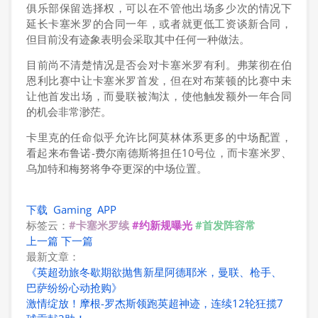
俱乐部保留选择权，可以在不管他出场多少次的情况下
延长卡塞米罗的合同一年，或者就更低工资谈新合同，
但目前没有迹象表明会采取其中任何一种做法。
目前尚不清楚情况是否会对卡塞米罗有利。弗莱彻在伯
恩利比赛中让卡塞米罗首发，但在对布莱顿的比赛中未
让他首发出场，而曼联被淘汰，使他触发额外一年合同
的机会非常渺茫。
卡里克的任命似乎允许比阿莫林体系更多的中场配置，
看起来布鲁诺-费尔南德斯将担任10号位，而卡塞米罗、
乌加特和梅努将争夺更深的中场位置。
下载
Gaming
APP
标签云：
#卡塞米罗续
#约新规曝光
#首发阵容常
上一篇
下一篇
最新文章：
《英超劲旅冬歇期欲抛售新星阿德耶米，曼联、枪手、
巴萨纷纷心动抢购》
激情绽放！摩根-罗杰斯领跑英超神迹，连续12轮狂揽7