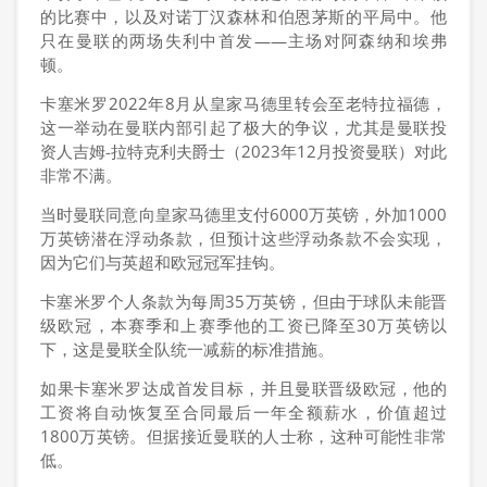
的比赛中，以及对诺丁汉森林和伯恩茅斯的平局中。他
只在曼联的两场失利中首发——主场对阿森纳和埃弗
顿。
卡塞米罗2022年8月从皇家马德里转会至老特拉福德，
这一举动在曼联内部引起了极大的争议，尤其是曼联投
资人吉姆-拉特克利夫爵士（2023年12月投资曼联）对此
非常不满。
当时曼联同意向皇家马德里支付6000万英镑，外加1000
万英镑潜在浮动条款，但预计这些浮动条款不会实现，
因为它们与英超和欧冠冠军挂钩。
卡塞米罗个人条款为每周35万英镑，但由于球队未能晋
级欧冠，本赛季和上赛季他的工资已降至30万英镑以
下，这是曼联全队统一减薪的标准措施。
如果卡塞米罗达成首发目标，并且曼联晋级欧冠，他的
工资将自动恢复至合同最后一年全额薪水，价值超过
1800万英镑。但据接近曼联的人士称，这种可能性非常
低。