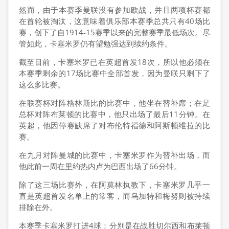
然而，由于本赛季曼联没有参加欧战，并且两项杯赛都
在首轮被淘汰，这意味着俱乐部本赛季总共只有40场比
赛，创下了自1914-15赛季以来的完整赛季最低场次。尽
管如此，卡塞米罗仍有望勉强达到续约条件。
截至目前，卡塞米罗已在英超首发18次，所以他必须在
本赛季剩余的17场比赛中全部首发，因为曼联只剩下了
这么多比赛。
在联赛杯对阵格林斯比的比赛中，他坐在替补席；在足
总杯对阵布莱顿的比赛中，他只出场了最后11分钟。在
英超，他因停赛缺席了对布伦特福德和阿斯顿维拉的比
赛。
在九月对阵曼城的比赛中，卡塞米罗作为替补出场，而
他此前一周在里约热内卢为巴西出场了66分钟。
除了这三场比赛外，在阿莫林执教下，卡塞米罗几乎一
直是英超首发名单上的常客，而乌加特和梅努则被持续
排除在外。
本赛季卡塞米罗打进4球：分别是在战胜切尔西和布莱顿