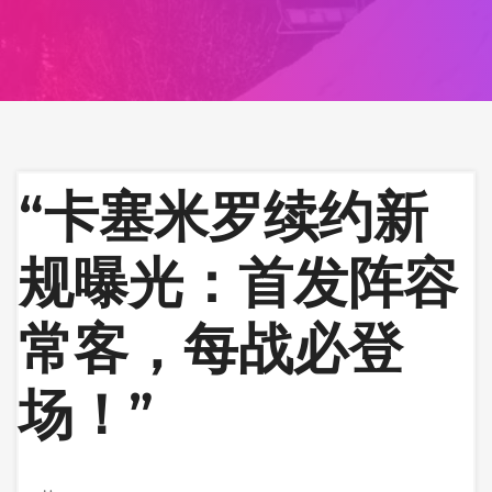
“卡塞米罗续约新
规曝光：首发阵容
常客，每战必登
场！”