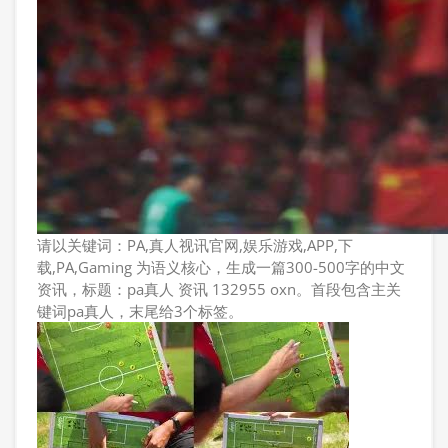
请以关键词：PA,真人视讯官网,娱乐游戏,APP,下
载,PA,Gaming 为语义核心，生成一篇300-500字的中文
资讯，标题：pa真人 资讯 132955 oxn。首段包含主关
键词pa真人，末尾给3个标签。