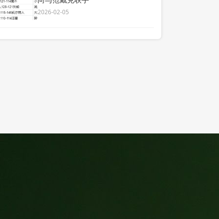
2026-02-05