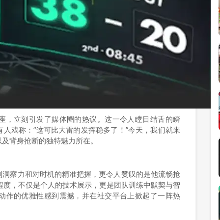
座，立刻引发了媒体圈的热议。这一令人瞠目结舌的瞬
人戏称：“这可比大雷的发挥稳多了！”今天，我们就来
以及背身抢断的独特魅力所在。
刻洞察力和对时机的精准把握，更令人赞叹的是他流畅抢
程度，不仅是个人的技术展示，更是团队训练中默契与智
动作的优雅性感到震撼，并在社交平台上掀起了一阵热