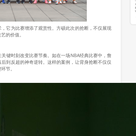
术，它为比赛增添了观赏性。方硕此次的抢断，不仅展现
技艺的价值。
关键时刻改变比赛节奏。如在一场NBA经典比赛中，詹
落后到反超的神奇逆转。这样的案例，让背身抢断不仅仅
键环节。