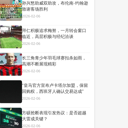
孙兴慜助威双助攻，布伦南-约翰逊
致谢客场胜利
2026-02-06
拜仁积极追求梅努，一月转会窗口
临近，高层积极与经纪洽谈
2026-02-06
长三角青少年羽毛球赛扣杀如雨，
高潮不断展现精彩
2026-02-06
“皇马官方宣布卢卡塔尔加盟，保留
回购权，西班牙人确认交易达成”
2026-02-06
方硕抢断表现引发热议：是否超越
大雷成关键？
2026-02-06