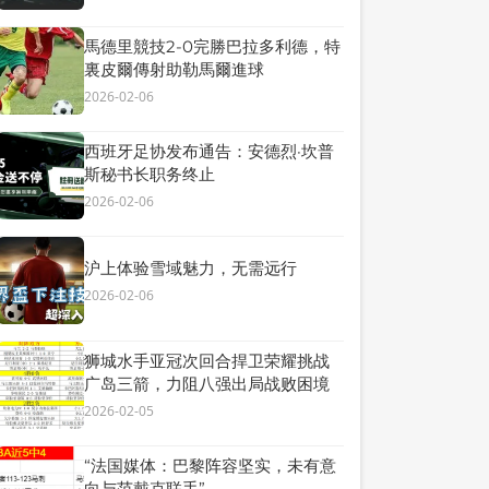
馬德里競技2-0完勝巴拉多利德，特
裏皮爾傳射助勒馬爾進球
2026-02-06
西班牙足协发布通告：安德烈·坎普
斯秘书长职务终止
2026-02-06
沪上体验雪域魅力，无需远行
2026-02-06
狮城水手亚冠次回合捍卫荣耀挑战
广岛三箭，力阻八强出局战败困境
2026-02-05
“法国媒体：巴黎阵容坚实，未有意
向与范戴克联手”