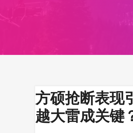
方硕抢断表现
越大雷成关键