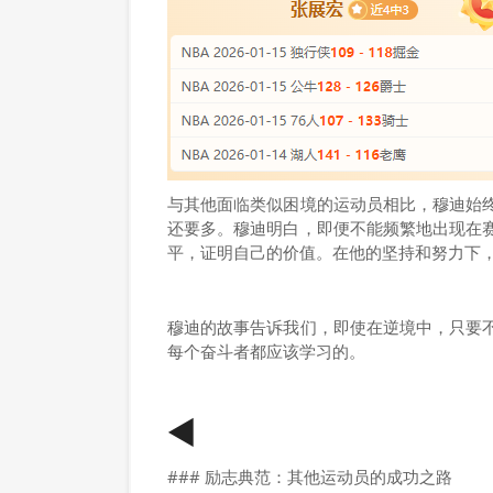
与其他面临类似困境的运动员相比，穆迪始
还要多。穆迪明白，即便不能频繁地出现在
平，证明自己的价值。在他的坚持和努力下
穆迪的故事告诉我们，即使在逆境中，只要
每个奋斗者都应该学习的。
◀️
### 励志典范：其他运动员的成功之路