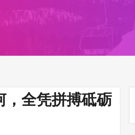
坷，全凭拼搏砥砺