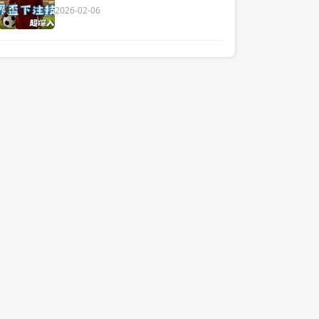
2026-02-06