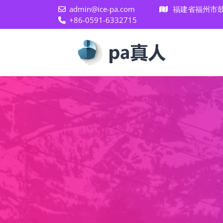
admin@ice-pa.com
福建省福州市鼓
+86-0591-6332715