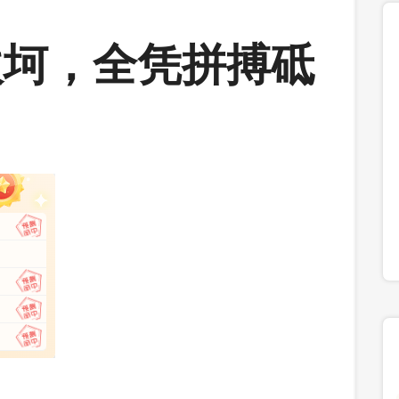
坎坷，全凭拼搏砥