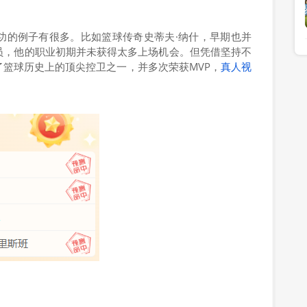
功的例子有很多。比如篮球传奇史蒂夫·纳什，早期也并
员，他的职业初期并未获得太多上场机会。但凭借坚持不
篮球历史上的顶尖控卫之一，并多次荣获MVP，
真人视