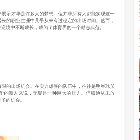
来展示才华是许多人的梦想。但并非所有人都能实现这一
漫长的职业生涯中几乎从未有过稳定的出场时间。然而，
在逆境中不断成长，成为了体育界的一个励志典范。
有限的出场机会。在实力雄厚的队伍中，往往是明星球员
华的新人来说，无疑是一种巨大的压力。但穆迪从未放
更多的机会。