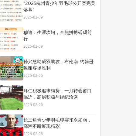
“2025杭州青少年羽毛球公开赛完美
落幕”
2026-02-09
穆迪：生涯坎坷，全凭拼搏砥砺前
行
2026-02-09
孙兴慜助威双助攻，布伦南-约翰逊
致谢客场胜利
2026-02-06
拜仁积极追求梅努，一月转会窗口
临近，高层积极与经纪洽谈
2026-02-06
长三角青少年羽毛球赛扣杀如雨，
高潮不断展现精彩
2026-02-06