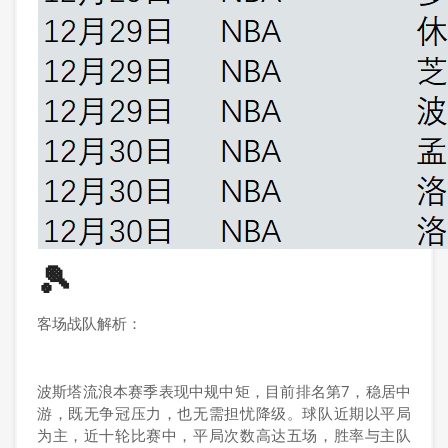
🎾
客场战队解析：
波斯塔流浪本赛季表现中规中矩，目前排名第7，稳居中
游，既无争冠压力，也无需担忧降级。球队近期以平局
为主，近十轮比赛中，平局次数高达五场，胜率与主队