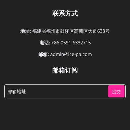
联系方式
地址:
福建省福州市鼓楼区高新区大道638号
电话:
+86-0591-6332715
邮箱:
admin@ice-pa.com
邮箱订阅
提交