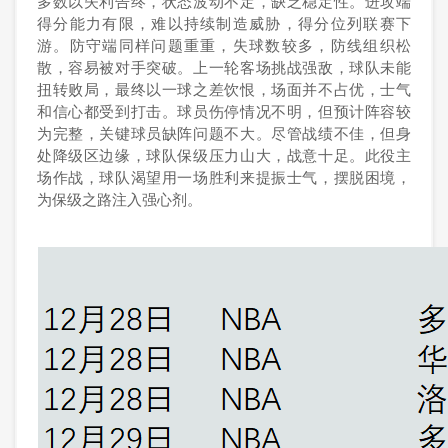
多数以失利告终，状态波动不定，缺乏稳定性。进攻端
得分能力有限，难以持续制造威胁，得分位列联赛下
游。防守端同样问题重重，失球数较多，防线组织松
散，容易被对手突破。上一轮客场挑战强敌，球队未能
扭转败局，最终以一球之差饮恨，场面并不占优，士气
和信心都受到打击。球员伤停情况不明，但预计阵容较
为完整，关键球员缺阵问题不大。尽管战绩不佳，但身
处降级区边缘，球队保级压力山大，战意十足。此役主
场作战，球队渴望用一场胜利来提振士气，摆脱困境，
为保级之路注入强心剂。