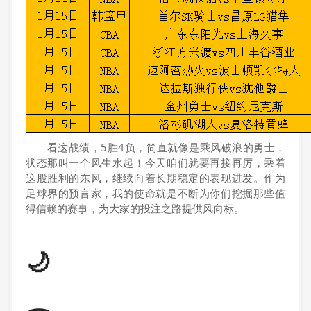
看这战绩，5胜4负，简直就像是乘风破浪的勇士，
状态那叫一个风生水起！今天咱们就要再接再厉，乘着
这股胜利的东风，继续向着长期稳定的表现进发。作为
足球界的预言家，我的使命就是不断为你们挖掘那些值
得信赖的赛事，为大家的投注之路提供风向标。
🌙