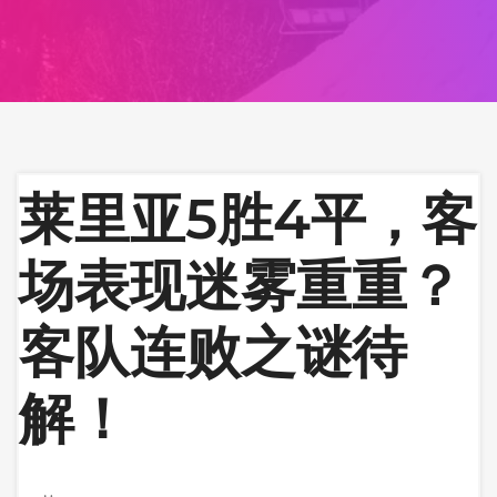
莱里亚5胜4平，客
场表现迷雾重重？
客队连败之谜待
解！