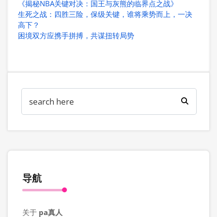
《揭秘NBA关键对决：国王与灰熊的临界点之战》
生死之战：四胜三险，保级关键，谁将乘势而上，一决
高下？
困境双方应携手拼搏，共谋扭转局势
导航
关于
pa真人