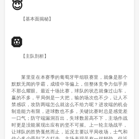
😇
【基本面揭秘】
🛞
【主队剖析】
莱里亚在本赛季的葡萄牙甲组联赛里，就像是那个
默默无闻的学霸，成绩中等偏上，但整体竞争力似乎并
不那么耀眼。最近十场比赛，球队的状态就像过山车，
赢的不多，平局倒是一大把，输的场次也不少，让人不
禁感叹，攻防两端怎么就这么不给力呢？进攻端的机会
制造能力有限，进球数也不多，关键比赛时总是感觉差
一口气；防守端漏洞百出，失球数居高不下，主场作战
时更是没能展现出应有的坚不可摧。上一轮主场战平，
让球队的胜势戛然而止，近况主要以平局收场，士气和
信心多少受到了点打击。主场表现虽有一丝韧劲，但近