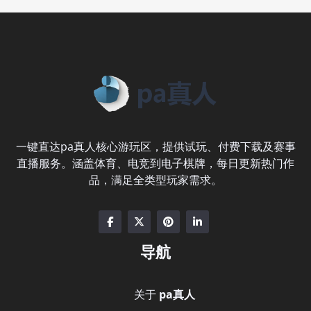
一键直达pa真人核心游玩区，提供试玩、付费下载及赛事
直播服务。涵盖体育、电竞到电子棋牌，每日更新热门作
品，满足全类型玩家需求。
导航
关于
pa真人