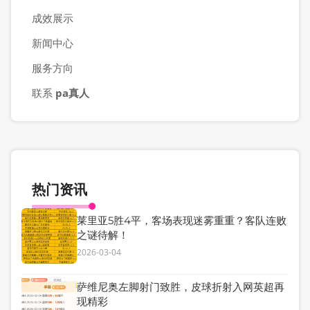
成效展示
新闻中心
服务方向
联系
pa真人
热门资讯
莱里亚5胜4平，客场表现迷雾重重？客队连败
之谜待解！
2026-03-04
萨维尼奥左脚射门致胜，皮球折射入网英超再
现精彩