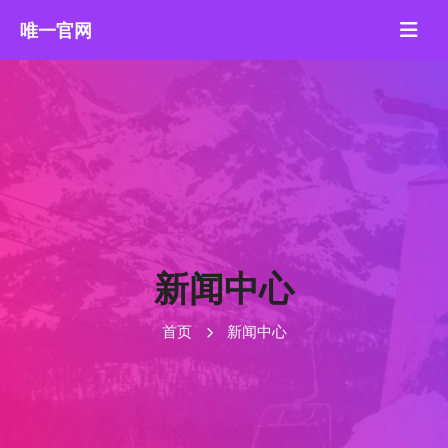
新闻中心
首页
新闻中心