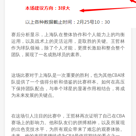
赛后分析显示，上海队在整体协作和个人能力上的均衡
运用，以及战术上的灵活运用，是取胜的关键。王哲林
作为球队领袖，除了个人才能，更擅长激励和整合整个
团队，展现了一名成熟球员的素养。
这场比赛对于上海队是一次重要的胜利，也为其他CBA球
队提供了一个值得分析和借鉴的比赛样本。如何在高压
下保持团队配合，与单个球星的显著作用相结合，将成
为未来发展的关键点。
在这场引人注目的比赛中，王哲林再次证明了自己在CBA
赛场上的影响力。他和队友们的拼搏精神，以及所展现
的出色竞技水平，为所有观众带来了难忘的观赛体验。
未来，他的表现将继续成为CBA最值得期待的看点之一。