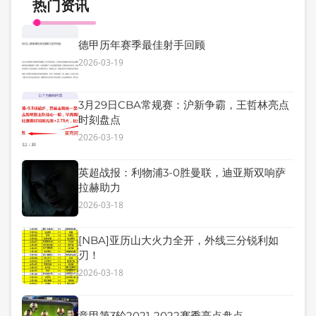
热门资讯
德甲历年赛季最佳射手回顾
2026-03-19
3月29日CBA常规赛：沪新争霸，王哲林亮点
时刻盘点
2026-03-19
英超战报：利物浦3-0胜曼联，迪亚斯双响萨
拉赫助力
2026-03-18
[NBA]亚历山大火力全开，外线三分锐利如
刃！
2026-03-18
意甲第3轮2021-2022赛季亮点盘点