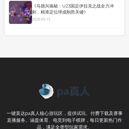
《马德兴揭秘：U23国足伊拉克之战全力冲
刺，精准定位球成制胜关键》
2026-03-15
一键直达pa真人核心游玩区，提供试玩、付费下载及赛事
直播服务。涵盖体育、电竞到电子棋牌，每日更新热门作
品，满足全类型玩家需求。