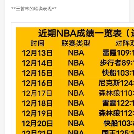
**王哲林的璀璨表现**