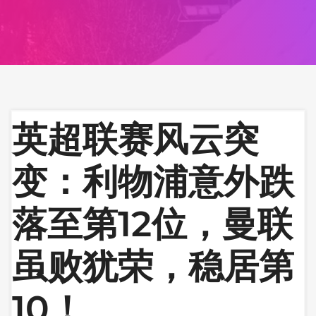
英超联赛风云突
变：利物浦意外跌
落至第12位，曼联
虽败犹荣，稳居第
10！