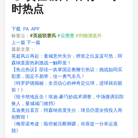
时热点
下载
PA
APP
标签云：
#英超联赛风
#云突变
#利物浦意外
上一篇
下一篇
最新文章：
英超风云再起：曼城意外失分，榜首之位岌岌可危，阿
森纳直面热刺激战一触即发！
【焦点热议】邵佳一执掌国足教鞭引热议：挑战如同买
彩票，国足不易带，佳一勇气非凡！
《特罗萨德揭秘：全员信心的神奇定位球，进球就在眼
前！》
《纽卡绝地反击！埃迪-豪巧妙战术调整，中场微调后防
换人，曼城城门难挡》
瓜迪奥拉直言：阿森纳首度失分，球员仍需全情投入再
创辉煌！
《梅里诺奇迹：险些被压断脚踝，却喜提一分幸运逃
脱》