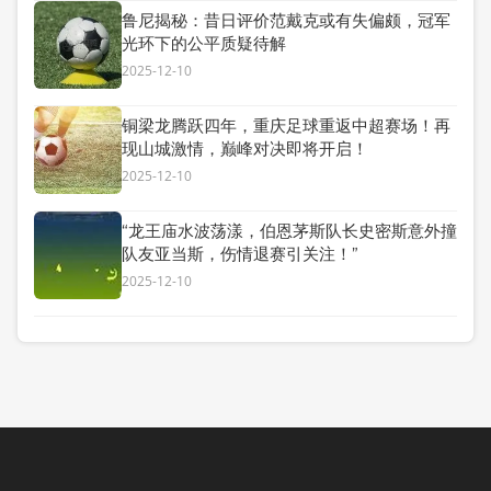
鲁尼揭秘：昔日评价范戴克或有失偏颇，冠军
光环下的公平质疑待解
2025-12-10
铜梁龙腾跃四年，重庆足球重返中超赛场！再
现山城激情，巅峰对决即将开启！
2025-12-10
“龙王庙水波荡漾，伯恩茅斯队长史密斯意外撞
队友亚当斯，伤情退赛引关注！”
2025-12-10