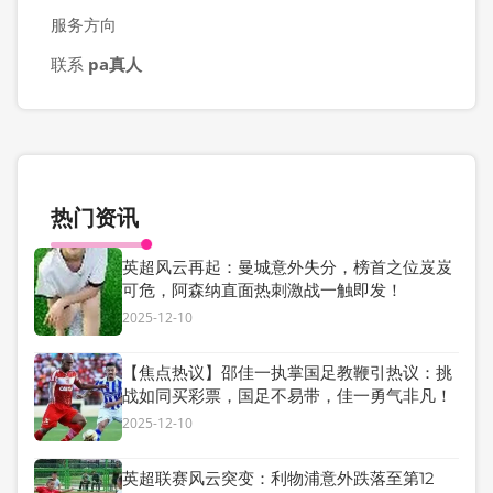
服务方向
联系
pa真人
热门资讯
英超风云再起：曼城意外失分，榜首之位岌岌
可危，阿森纳直面热刺激战一触即发！
2025-12-10
【焦点热议】邵佳一执掌国足教鞭引热议：挑
战如同买彩票，国足不易带，佳一勇气非凡！
2025-12-10
英超联赛风云突变：利物浦意外跌落至第12