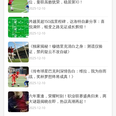
位，曼联虽败犹荣，稳居第10！
2025-12-10
跨越英超150战里程碑，达洛特自豪分享：喜
悦满怀，蜕变之路见证成长辉煌！
2025-12-10
《独家揭秘！穆德里克清白之身：测谎仪验
证，禁药疑云不攻自破》
2025-12-10
《传奇球星巴克利深情告白：维拉，我为你而
战，奖杯梦想终将成真！》
2025-12-10
六年重逢，荣耀时刻！职业联赛盛典归来，两
大谜题揭晓在即，热议高潮再起！
2025-12-10