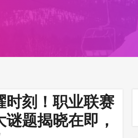
耀时刻！职业联赛
大谜题揭晓在即，