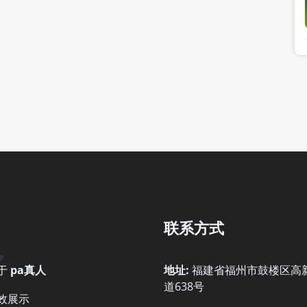
联系方式
于
pa真人
地址:
福建省福州市鼓楼区高
道638号
效展示