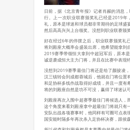
日前，据《北京青年报》记者肖赧的消息，职
行。上一次职业联赛颁奖礼已经是2019
礼，原本是球迷和球员都非常期待的足球盛
然后高高兴兴上台领奖。没想到职业联赛颁奖
好在经过6年的停摆之后，职业联赛颁奖礼已
将刘殿座大概率会盛装出席，他希望能拿到
2019赛季带领恒大拿到中超冠军后，原本
诚逆袭成恒大主力门将，并且在比赛中表现
没想到2019赛季最佳门将还是给了颜骏凌
汉三镇转会到成都蓉城后，他就在门将位置
和足协杯多线作战取得好成绩，并且一度有
将的刘殿座自然是功不可没，赢得了球迷认
刘殿座再次入围中超赛季最佳门将候选人，
这个角度来看刘殿座拿中超最佳门将就只有
安队出战各项赛事时，他同样有可圈可点表
国安能时隔多年再次杀入足协杯决赛，跟侯
所以侯森和刘殿座都是本赛季中超最佳门将候