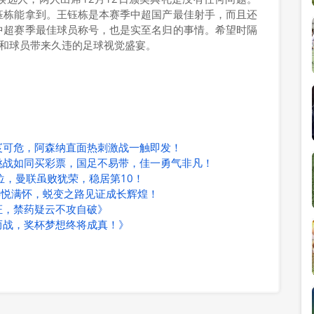
钰栋能拿到。王钰栋是本赛季中超国产最佳射手，而且还
中超赛季最佳球员称号，也是实至名归的事情。希望时隔
迷和球员带来久违的足球视觉盛宴。
岌可危，阿森纳直面热刺激战一触即发！
挑战如同买彩票，国足不易带，佳一勇气非凡！
位，曼联虽败犹荣，稳居第10！
喜悦满怀，蜕变之路见证成长辉煌！
证，禁药疑云不攻自破》
而战，奖杯梦想终将成真！》