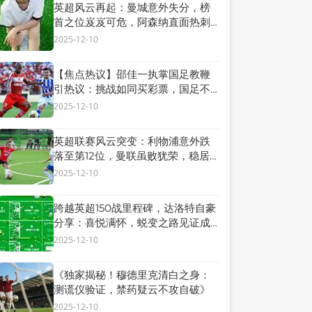
英超风云再起：曼城意外失分，榜
首之位岌岌可危，阿森纳直面热刺
激战一触即发！
2025-12-10
【焦点热议】邵佳一执掌国足教鞭
引热议：挑战如同买彩票，国足不
易带，佳一勇气非凡！
2025-12-10
英超联赛风云突变：利物浦意外跌
落至第12位，曼联虽败犹荣，稳居
第10！
2025-12-10
跨越英超150战里程碑，达洛特自豪
分享：喜悦满怀，蜕变之路见证成
长辉煌！
2025-12-10
《独家揭秘！穆德里克清白之身：
测谎仪验证，禁药疑云不攻自破》
2025-12-10