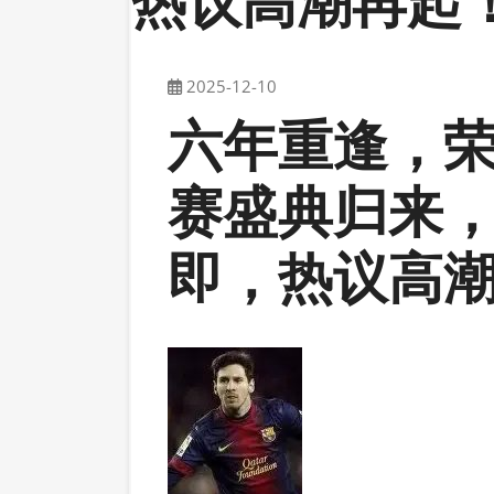
热议高潮再起
2025-12-10
六年重逢，
赛盛典归来
即，热议高