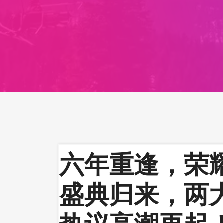
六年重逢，荣
盛典归来，两