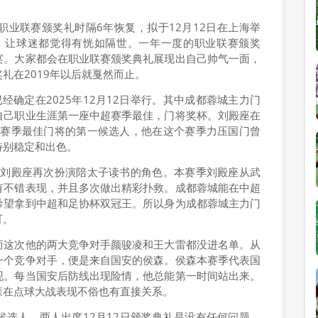
业联赛颁奖礼时隔6年恢复，拟于12月12日在上海举
年，让球迷都觉得有恍如隔世。一年一度的职业联赛颁奖
宴。大家都会在职业联赛颁奖典礼展现出自己帅气一面，
礼在2019年以后就戛然而止。
经确定在2025年12月12日举行。其中成都蓉城主力门
自己职业生涯第一座中超赛季最佳，门将奖杯。刘殿座在
是赛季最佳门将的第一候选人，他在这个赛季力压国门曾
特别稳定和出色。
，刘殿座再次扮演陪太子读书的角色。本赛季刘殿座从武
有不错表现，并且多次做出精彩扑救。成都蓉城能在中超
希望拿到中超和足协杯双冠王。所以身为成都蓉城主力门
可。
而这次他的两大竞争对手颜骏凌和王大雷都没进名单。从
一个竞争对手，便是来自国安的侯森。侯森本赛季代表国
现。每当国安后防线出现险情，他总能第一时间站出来。
森在点球大战表现不俗也有直接关系。
选人，两人出席12月12日颁奖典礼是没有任何问题。