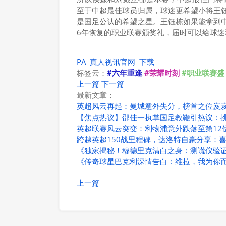
至于中超最佳球员归属，球迷更希望小将王
是国足公认的希望之星。王钰栋如果能拿到
6年恢复的职业联赛颁奖礼，届时可以给球
PA
真人视讯官网
下载
标签云：
#六年重逢
#荣耀时刻
#职业联赛盛
上一篇
下一篇
最新文章：
英超风云再起：曼城意外失分，榜首之位岌
【焦点热议】邵佳一执掌国足教鞭引热议：
英超联赛风云突变：利物浦意外跌落至第12
跨越英超150战里程碑，达洛特自豪分享：
《独家揭秘！穆德里克清白之身：测谎仪验
《传奇球星巴克利深情告白：维拉，我为你
上一篇