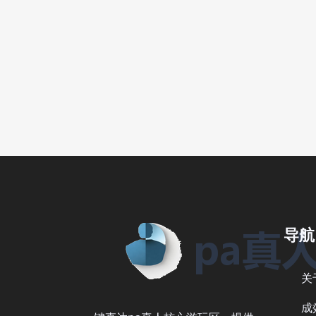
导航
关
成