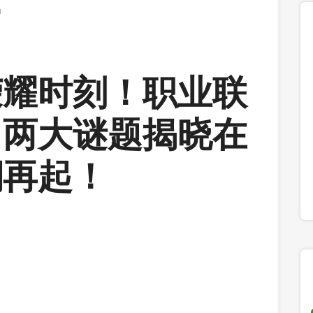
！
荣耀时刻！职业联
，两大谜题揭晓在
潮再起！