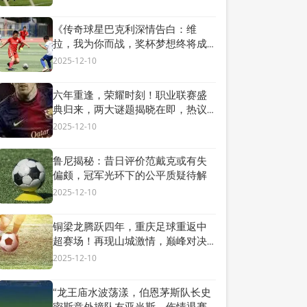
《传奇球星巴克利深情告白：维
拉，我为你而战，奖杯梦想终将成
真！》
2025-12-10
六年重逢，荣耀时刻！职业联赛盛
典归来，两大谜题揭晓在即，热议
高潮再起！
2025-12-10
鲁尼揭秘：昔日评价范戴克或有失
偏颇，冠军光环下的公平质疑待解
2025-12-10
铜梁龙腾跃四年，重庆足球重返中
超赛场！再现山城激情，巅峰对决
即将开启！
2025-12-10
“龙王庙水波荡漾，伯恩茅斯队长史
密斯意外撞队友亚当斯，伤情退赛