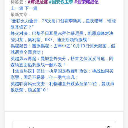
标签云：
#辉煌足迹
#国安铁卫李
#磊荣耀战记
上一篇
下一篇
最新文章：
“曼联火力全开，25次射门创赛季新高，星夜猎球，谁能
阻其锋芒？”
烽火对决：巴黎圣日耳曼vs拜仁慕尼黑，凯恩巅峰对决
登贝莱，奥利塞、KK7、迪亚斯领衔激战！
揭秘疑云！苗原揭秘：去年中乙10月19日惊天疑案，假
球调查全面启动！
英超风云再起：曼城意外失分，榜首之位岌岌可危，阿
森纳直面热刺激战一触即发！
【焦点热议】邵佳一执掌国足教鞭引热议：挑战如同买
彩票，国足不易带，佳一勇气非凡！
英超联赛风云突变：利物浦意外跌落至第12位，曼联虽
败犹荣，稳居第10！