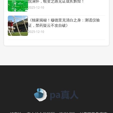
悦满怀，蜕变之路见证成长辉煌！
2025-12-10
《独家揭秘！穆德里克清白之身：测谎仪验
证，禁药疑云不攻自破》
2025-12-10